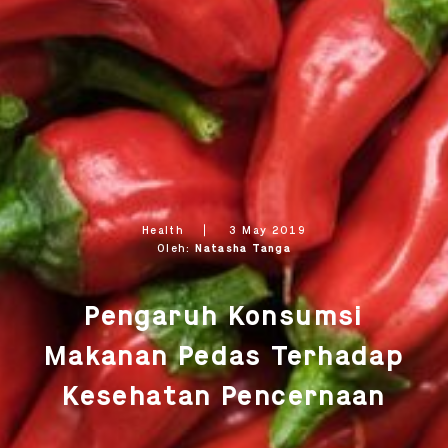
Health
3 May 2019
Oleh:
Natasha Tanga
OK
OK
Pengaruh Konsumsi
Makanan Pedas Terhadap
Kesehatan Pencernaan