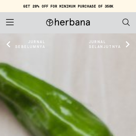
GET 20% OFF FOR MINIMUM PURCHASE OF 350K
Keranjang (
0
)
IDR 0
Beranda
JURNAL
JURNAL
SEBELUMNYA
SELANJUTNYA
Tentang Herbana
Belanja
Cerita
Quiz
Akun