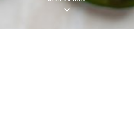
Sebagai negara yang memilki berbagai macam varian makanan
pedas, tentunya tidak sedikit juga orang yang sering
menyantap makanan tersebut. Beberapa orang mungkin
memiliki toleransi pedas lebih tinggi daripada yang lainnya.
Namun, tahukah Anda bahwa ada efek samping dalam
mengonsumsi makanan pedas? Pada jurnal minggu ini, kami akan
menjelaskan beberapa hal mengenai pengaruhnya bagi
kesehatan pencernaan Anda.
1. Dapat memicu gastritis
Mengonsumsi makanan pedas dapat menjadi pemicu timbulnya
gastritis. Gastritis terjadi akibat inflamasi mukosa gastrik pada