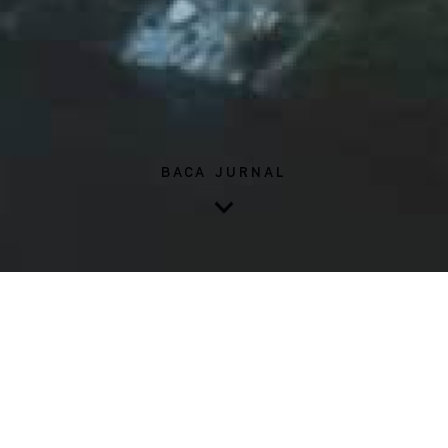
BACA JURNAL
Sebagai penggiat kesehatan, tentunya banyak dari kita yang
mengetahui fungsi tanaman herba untuk mengoptimalkan
kesehatan jasmani. Akan tetapi, seberapa dalam pengetahuan
kita akan tanaman herba adaptogenik? Dalam jurnal minggu ini,
kami akan membimbing anda untuk mengupas lebih dalam