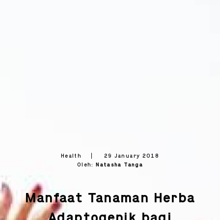
Health
29 January 2018
Oleh:
Natasha Tanga
OK
OK
Manfaat Tanaman Herba
Adaptogenik bagi