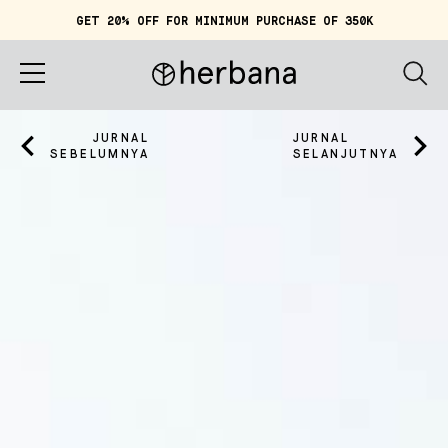
GET 20% OFF FOR MINIMUM PURCHASE OF 350K
Keranjang (
0
)
IDR 0
Beranda
JURNAL
JURNAL
SEBELUMNYA
SELANJUTNYA
Tentang Herbana
Belanja
Cerita
Quiz
Akun