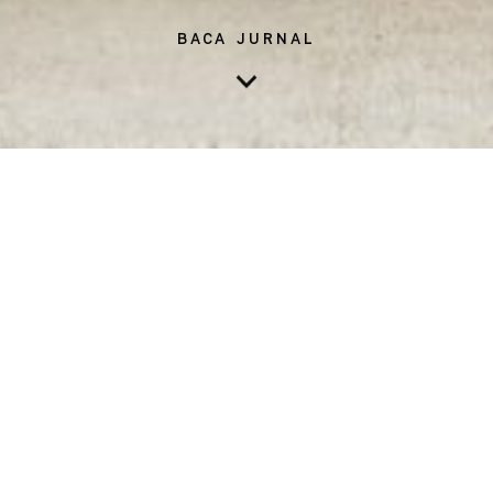
BACA JURNAL
Stress dalam kadar normal sebenarnya berguna untuk memacu
diri agar lebih produktif dan lebih fokus terhadap pekerjaan.
Namun, stress berlebihan yang berlangsung dalam jangka waktu
berkelanjutan dapat mengganggu kesehatan anda dan memicu
berbagai penyakit, seperti sakit kepala, insomnia, hingga
kegelisahan dan penyakit autoimun. Oleh karena itu, penting
untuk mengatasi stress hingga ke akarnya agar anda terhindar
dari masalah tersebut. Pada jurnal minggu ini, kami akan
membahas beberapa tips yang dapat anda lakukan untuk
mengatasi stress yang anda hadapi di dunia kerja.