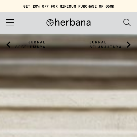
GET 20% OFF FOR MINIMUM PURCHASE OF 350K
Keranjang (
0
)
IDR 0
Beranda
JURNAL
JURNAL
SEBELUMNYA
SELANJUTNYA
Tentang Herbana
Belanja
Cerita
Quiz
Akun