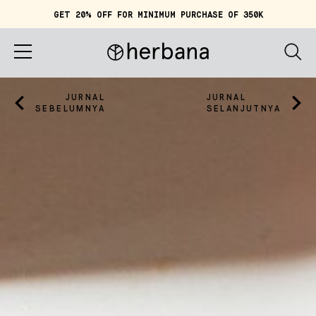
GET 20% OFF FOR MINIMUM PURCHASE OF 350K
Keranjang (
0
)
IDR 0
Beranda
JURNAL
JURNAL
SEBELUMNYA
SELANJUTNYA
Tentang Herbana
Belanja
Cerita
Quiz
Akun