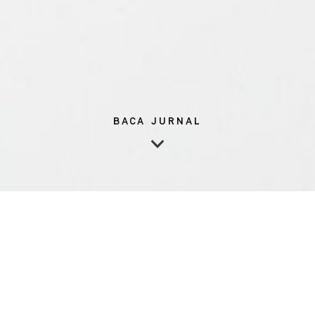
BACA JURNAL
Banyak orang yang menyukai makanan instan karena harganya
yang murah, rasa yang gurih, dan waktu persiapan yang cepat.
Meski begitu, seperti hal-hal instan lainnya, makanan instan
seringkali memilki efek yang kurang baik bagi kesehatan. Dalam
jurnal minggu ini, kami akan menjelaskan beberapa alasan