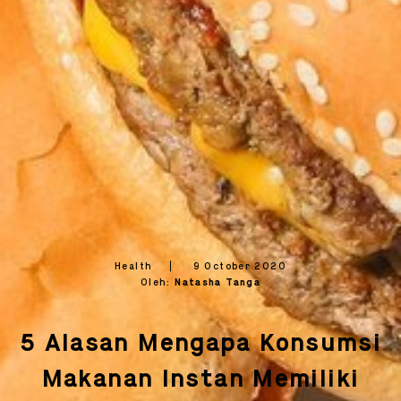
Health
9 October 2020
Oleh:
Natasha Tanga
OK
OK
5 Alasan Mengapa Konsumsi
Makanan Instan Memiliki