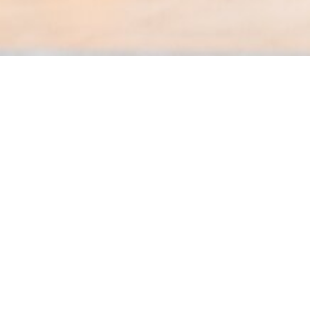
Tahu
dimana
itu, 
jarang 
pada m
untuk 
untuk 
Wak
meng