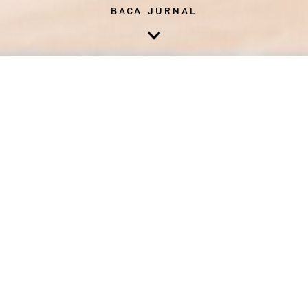
BACA JURNAL
n ini, bulan suci Ramadhan jatuh pada bulan April hingga pertengahan
 sedang terjadi transisi dari musim penghujan ke musim kemarau. Oleh
cuaca seringkali terasa panas dan lembab di siang hari, serta malam ya
diselimuti hujan. Gejala masuk angin merupakan sesuatu yang umum d
usim pancaroba seperti ini. Padahal, musim pandemi ini juga mewajibk
selalu menjaga imunitas agar tak mudah jatuh sakit. Oleh karena itu, 
selalu menjaga kesehatan dengan melakukan tips-tips mudah berikut i
dapat anda lakukan sehari-hari.
Berikut cara untuk mencegah gejala masuk angin:
1. Tidak tidur terlalu larut
tu makan sahur yang harus dilakukan sebelum subuh menjelang tent
haruskan anda untuk bangun pagi-pagi buta selama bulan puasa. Ter