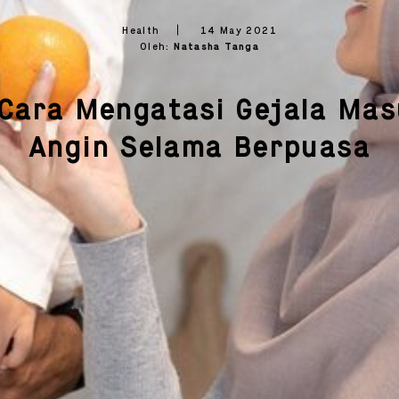
Health
14 May 2021
OK
OK
Oleh:
Natasha Tanga
Cara Mengatasi Gejala Ma
Angin Selama Berpuasa