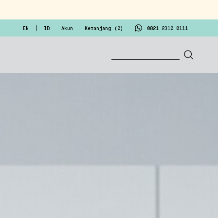
EN
ID
Akun
Keranjang (
0
)
0821 2310 0111