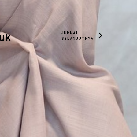
JURNAL
suk
SELANJUTNYA