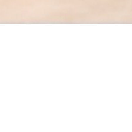
 Mei,
 karena
ng tak
itemukan
an kita
penting
ni yang
unya
utama