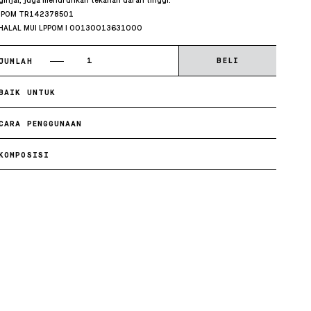
ginjal, juga menurunkan tekanan darah tinggi.
POM TR142378501
HALAL MUI LPPOM I 00130013631000
JUMLAH
BAIK UNTUK
CARA PENGGUNAAN
KOMPOSISI