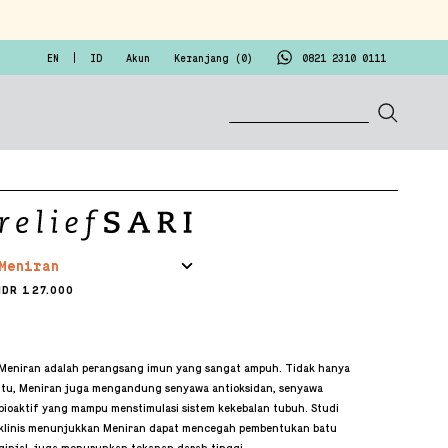
EN
ID
Akun
Keranjang (
0
)
0821 2310 0111
Meniran
IDR 127.000
Meniran adalah perangsang imun yang sangat ampuh. Tidak hanya
itu, Meniran juga mengandung senyawa antioksidan, senyawa
bioaktif yang mampu menstimulasi sistem kekebalan tubuh. Studi
klinis menunjukkan Meniran dapat mencegah pembentukan batu