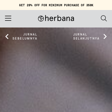
GET 20% OFF FOR MINIMUM PURCHASE OF 350K
Keranjang (
0
)
IDR 0
Beranda
JURNAL
JURNAL
SEBELUMNYA
SELANJUTNYA
Tentang Herbana
Belanja
Cerita
Quiz
Akun