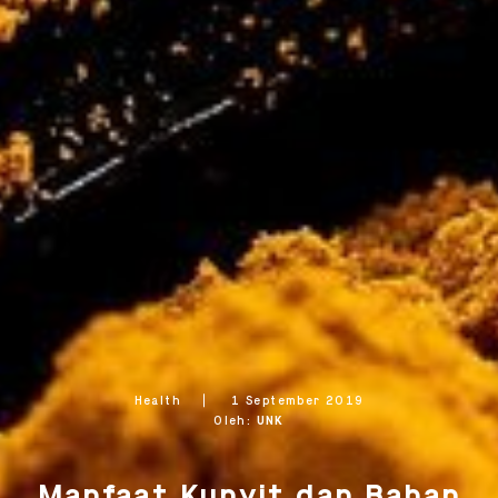
Health
1 September 2019
Oleh:
UNK
OK
OK
Manfaat Kunyit dan Bahan